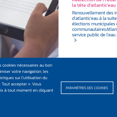
la tête d’atlantic’eau
Renouvellement des i
d’atlantic’eau à la suit
élections municipales 
communautairesAtlant
service public de l’ea
les cookies nécessaires au bon
miser votre navigation, les
tiques sur l’utilisation du
 « Tout accepter ». Vous
PARAMÈTRES DES COOKIES
E PAGE
oix à tout moment en cliquant
gales et crédits
Plan du site
Contacter Atlantic'eau