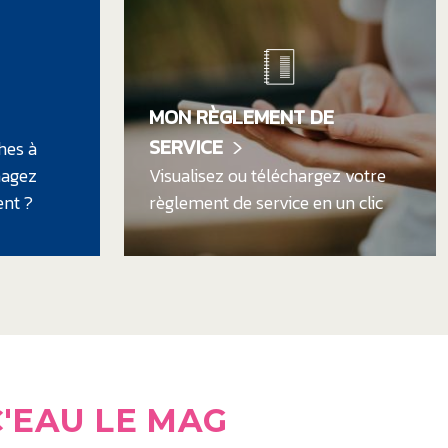
MON RÈGLEMENT DE
SERVICE
hes à
nagez
Visualisez ou téléchargez votre
nt ?
règlement de service en un clic
C'EAU
LE MAG