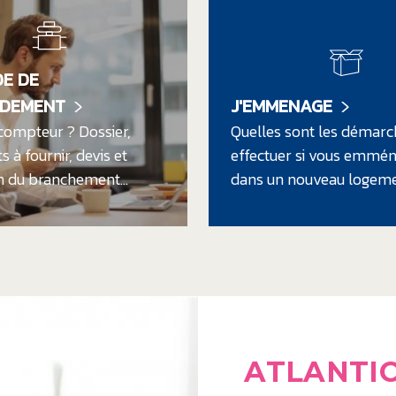
E DE
DEMENT
J'EMMENAGE
ompteur ? Dossier,
Quelles sont les démarc
 à fournir, devis et
effectuer si vous emmé
on du branchement...
dans un nouveau logeme
ATLANTI