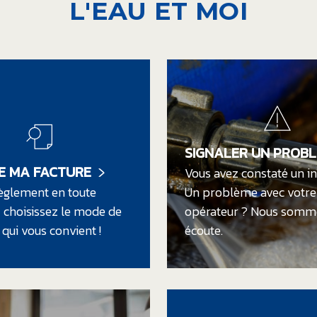
L'EAU
ET MOI
SIGNALER UN PROB
LE MA FACTURE
Vous avez constaté un in
èglement en toute
Un problème avec votre
, choisissez le mode de
opérateur ? Nous somme
qui vous convient !
écoute.