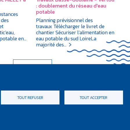
: doublement du réseau d'eau
potable
nstances
e des
Planning prévisionnel des
et
travaux Télécharger le livret de
ic’eau,
chantier Sécuriser l’alimentation en
u potable en…
eau potable du sud LoireLa
majorité des…
VOIR LE MAG
TOUT REFUSER
TOUT ACCEPTER
Design & développement :