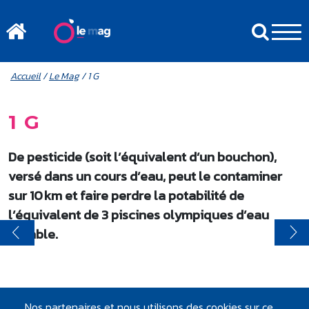
Aller au contenu principal
MENU MOBILE
FIL D'ARIANE
Accueil
/
Le Mag
/ 1 G
1 G
De pesticide (soit l’équivalent d’un bouchon),
versé dans un cours d’eau, peut le contaminer
sur 10 km et faire perdre la potabilité de
l’équivalent de 3 piscines olympiques d’eau
potable.
Nos partenaires et nous utilisons des cookies sur ce