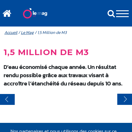
Aller au contenu principal
MENU MOBILE
FIL D'ARIANE
Accueil
/
Le Mag
/ 1,5 Million de M3
1,5 MILLION DE M3
D’eau économisé chaque année. Un résultat
rendu possible grâce aux travaux visant à
accroître l’étanchéité du réseau depuis 10 ans.
Nos partenaires et nous utilisons des cookies sur ce