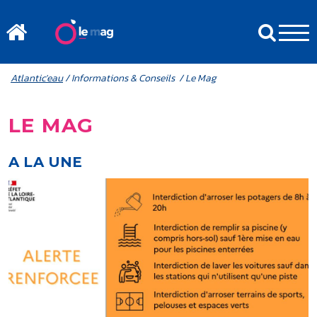
Aller au contenu principal
MENU MOBILE
FIL D'ARIANE
Atlantic'eau
/ Informations & Conseils / Le Mag
LE MAG
A LA UNE