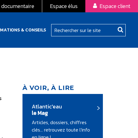
 documentaire
Espace élus
Espace client
RMATIONS & CONSEILS
À VOIR, À LIRE
s
Atlantic'eau
le Mag
Articles, dossiers, chiffres
clés... retrouvez toute l'info
en ligne !