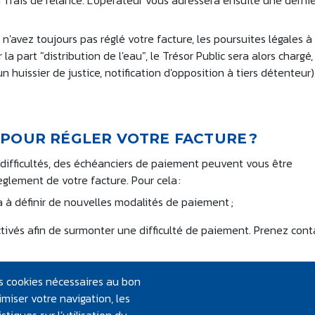
r frais de relance. L'opérateur vous adressera ensuite une derni
 n'avez toujours pas réglé votre facture, les poursuites légales à
a part "distribution de l'eau", le Trésor Public sera alors chargé,
huissier de justice, notification d'opposition à tiers détenteur)
 POUR RÉGLER VOTRE FACTURE ?
e difficultés, des échéanciers de paiement peuvent vous être
glement de votre facture. Pour cela :
ra à définir de nouvelles modalités de paiement ;
tivés afin de surmonter une difficulté de paiement. Prenez cont
lidarité Logement (FSL) en vous adressant au
Département
. C
les cookies nécessaires au bon
termédiaire des services sociaux de la commune. En cas de dout
miser votre navigation, les
e votre mairie.