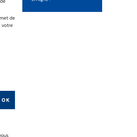
 de
rmet de
r votre
 vous