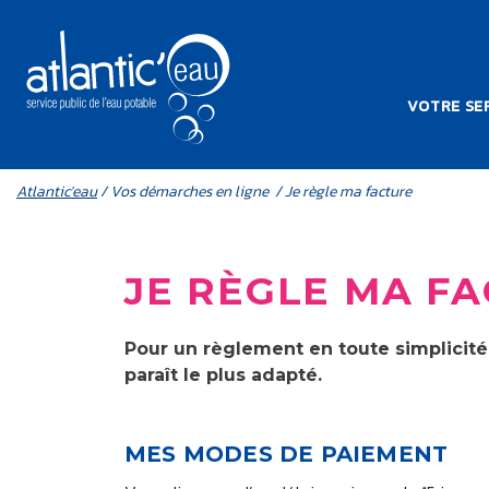
Aller au contenu principal
NAVIG
VOTRE SER
MENU MOBILE
FIL D'ARIANE
Atlantic'eau
/ Vos démarches en ligne / Je règle ma facture
JE RÈGLE MA F
Pour un règlement en toute simplicit
paraît le plus adapté.
MES MODES DE PAIEMENT