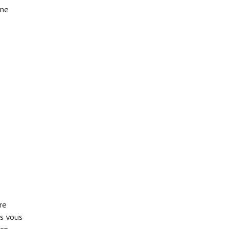
mme
re
us vous