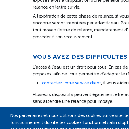
exposez alors à l'application d'une pénalité pou
relance en lettre suivie.
A l'expiration de cette phase de relance, si vous
encontre seront intentées par atlantic'eau. Pour l
tout moyen (lettre de relance, mandatement d'un 
procéder à son recouvrement.
VOUS AVEZ DES DIFFICULTÉS
L’accès à l’eau est un droit pour tous. En cas d
proposés, afin de vous permettre d’adapter le rè
contactez votre service client
, il vous aide
Plusieurs dispositifs peuvent également être ac
sans attendre une relance pour impayé.
effectuez une demande auprès du Fonds So
Nos partenaires et nous utilisons des cookies sur ce site: 
demande peut aussi être transmise par l’in
fonctionnement du site, les cookies fonctionnels afin d’opti
pouvez également vous renseigner auprès d