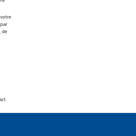
ère
 votre
 par
, de
act
ette
e, vous