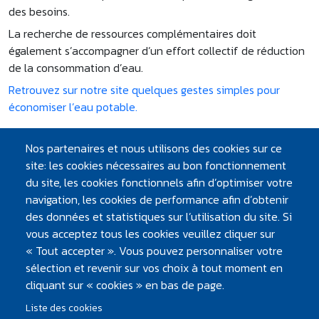
des besoins.
La recherche de ressources complémentaires doit
également s’accompagner d’un effort collectif de réduction
de la consommation d’eau.
Retrouvez sur notre site quelques gestes simples pour
économiser l’eau potable.
Nos partenaires et nous utilisons des cookies sur ce
site: les cookies nécessaires au bon fonctionnement
du site, les cookies fonctionnels afin d’optimiser votre
À VOIR, À LIRE
navigation, les cookies de performance afin d’obtenir
des données et statistiques sur l’utilisation du site. Si
Atlantic'eau
vous acceptez tous les cookies veuillez cliquer sur
le Mag
« Tout accepter ». Vous pouvez personnaliser votre
Articles, dossiers, chiffres clés... retrouvez toute
sélection et revenir sur vos choix à tout moment en
l'info en ligne !
cliquant sur « cookies » en bas de page.
Liste des cookies