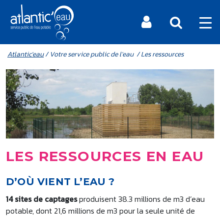
Aller au contenu principal
MENU MOBILE
FIL D'ARIANE
Atlantic'eau
/ Votre service public de l'eau / Les ressources
LES RESSOURCES EN EAU
D’OÙ VIENT L’EAU ?
14 sites de captages
produisent 38.3 millions de m3 d’eau
potable, dont 21,6 millions de m3 pour la seule unité de