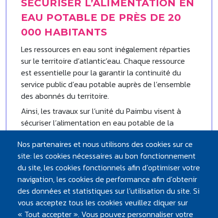
SÉCURISER L’ALIMENTATION EN
EAU POTABLE DE PRÈS DE 20
000 HABITANTS
Les ressources en eau sont inégalement réparties
sur le territoire d’atlantic’eau. Chaque ressource
est essentielle pour la garantir la continuité du
service public d’eau potable auprès de l’ensemble
des abonnés du territoire.
Ainsi, les travaux sur l’unité du Paimbu visent à
sécuriser l’alimentation en eau potable de la
Région de Guémené-Penfao. Cette unité dessert
Nos partenaires et nous utilisons des cookies sur ce
environ 19 500 habitants, sur 8 communes du nord
site: les cookies nécessaires au bon fonctionnement
de la Loire-Atlantique : Massérac, Avessac, Saint-
du site, les cookies fonctionnels afin d’optimiser votre
Nicolas-de-Redon, Guémené-Penfao, Pierric,
navigation, les cookies de performance afin d’obtenir
Conquereuil, Derval et Marsac-sur-Don.
des données et statistiques sur l’utilisation du site. Si
vous acceptez tous les cookies veuillez cliquer sur
« Tout accepter ». Vous pouvez personnaliser votre