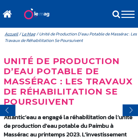
Aller au contenu principal
MENU MOBILE
FIL D'ARIANE
Accueil
/
Le Mag
/ Unité de Production D’eau Potable de Massérac : Les
Travaux de Réhabilitation Se Poursuivent
UNITÉ DE PRODUCTION
D’EAU POTABLE DE
MASSÉRAC : LES TRAVAUX
DE RÉHABILITATION SE
POURSUIVENT
Atlantic’eau a engagé la réhabilitation de l’unité
de production d’eau potable du Paimbu à
Massérac au printemps 2023. L’investissement